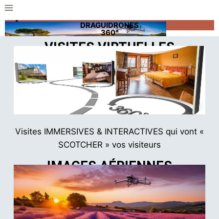
DRAGUIDRONES
contact@draguidrones360.fr
06 45 82 52 96
360°
VISITES VIRTUELLES
Visites IMMERSIVES & INTERACTIVES qui vont «
SCOTCHER » vos visiteurs
IMAGES AÉRIENNES